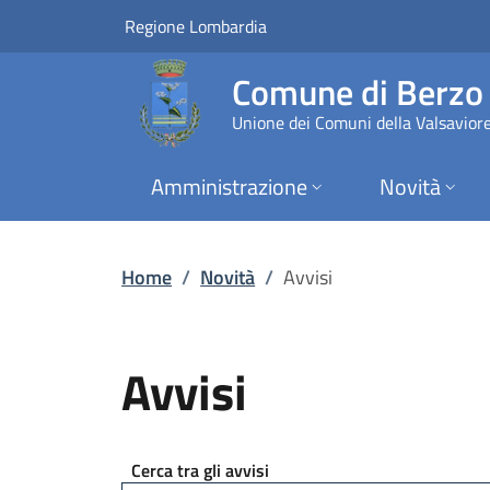
Avvisi | Comune di
Vai al contenuto principale
(apre in un'altra scheda).
Regione Lombardia
Comune di Berz
Unione dei Comuni della Valsavior
Amministrazione
Novità
Home
/
Novità
/
Avvisi
Avvisi
Cerca tra gli avvisi