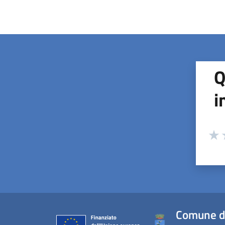
Q
i
Valuta
Valu
V
Comune d