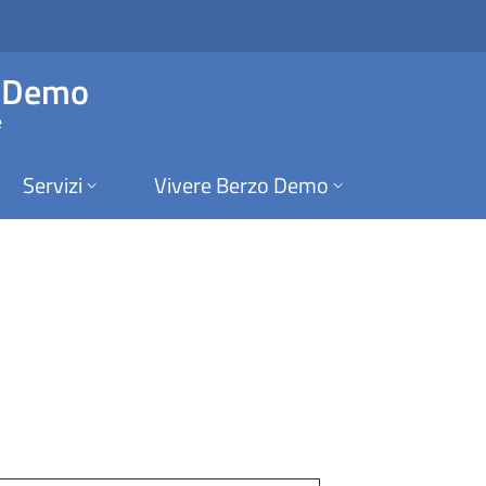
 Berzo Demo
o Demo
e
Servizi
Vivere Berzo Demo