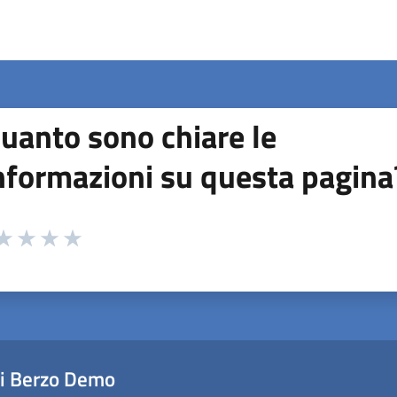
uanto sono chiare le
nformazioni su questa pagina
 da 1 a 5 stelle la pagina
ta 1 stelle su 5
aluta 2 stelle su 5
Valuta 3 stelle su 5
Valuta 4 stelle su 5
Valuta 5 stelle su 5
i Berzo Demo