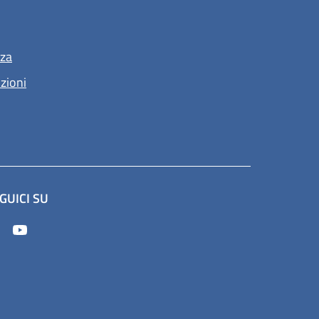
nza
nzioni
GUICI SU
(apre in un'altra scheda).