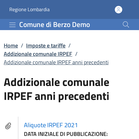
Addizionale comunale IR
Vai al contenuto principale
(apre in un'altra scheda).
Regione Lombardia
Comune di Berzo Demo
Home
/
Imposte e tariffe
/
Addizionale comunale IRPEF
/
Addizionale comunale IRPEF anni precedenti
Addizionale comunale
IRPEF anni precedenti
Aliquote IRPEF 2021
DATA INIZIALE DI PUBBLICAZIONE: